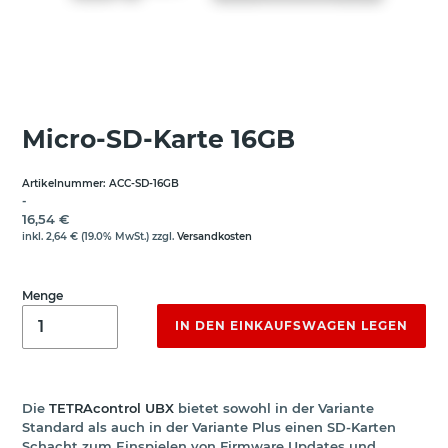
Micro-SD-Karte 16GB
Artikelnummer:
ACC-SD-16GB
VERKÄUFER
-
Normaler Preis
16,54 €
inkl.
2,64 €
(19.0% MwSt.) zzgl.
Versandkosten
Menge
IN DEN EINKAUFSWAGEN LEGEN
Die
TETRAcontrol UBX
bietet sowohl in der Variante
Standard als auch in der Variante Plus einen SD-Karten
Schacht zum Einspielen von Firmware Updates und