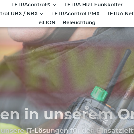
TETRAcontrol®
TETRA HRT Funkkoffer
trol UBX / NBX
TETRAcontrol PMX
TETRA Ne
e:LION
Beleuchtung
l Software und 
UBX