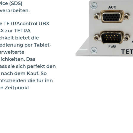
ice (SDS)
erarbeiten.
die TETRAcontrol UBX
BX zur TETRA
hkeit bietet die
edienung per Tablet-
erweiterte
ichkeiten. Das
ss sie sich perfekt den
 nach dem Kauf. So
ntscheiden die für ihn
en Zeitpunkt