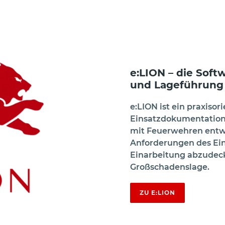
e:LION – die Sof
und Lageführung
e:LION ist ein praxiso
Einsatzdokumentation
mit Feuerwehren entwic
Anforderungen des Ei
Einarbeitung abzudeck
Großschadenslage.
ZU E:LION