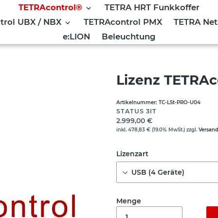
TETRAcontrol®
TETRA HRT Funkkoffer
trol UBX / NBX
TETRAcontrol PMX
TETRA Ne
e:LION
Beleuchtung
stelle PRO
Lizenz TETRAco
Artikelnummer:
TC-LSt-PRO-U04
VERKÄUFER
STATUS 3IT
Normaler Preis
2.999,00 €
inkl.
478,83 €
(19.0% MwSt.) zzgl.
Versan
Lizenzart
Menge