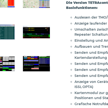
Die Version TETRAcontr
Basisfunktionen:
Auslesen der TMO
Anzeige laufender 
Umschalten zwis
Repeater Schaltu
Einstellung und A
Aufbauen und Tren
Senden und Empfan
Kartendarstellung
Senden und Empfa
Senden und Empf
Senden und Empfa
Anzeige von Geräte
ISSI, OPTA)
Kartenmodul zur g
Positionen und St
Grafische Notrufda