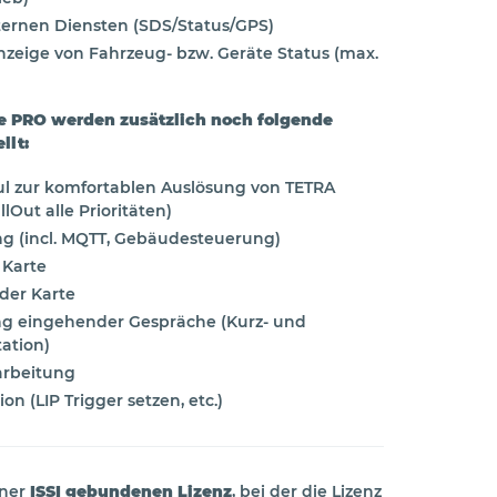
xternen Diensten (SDS/Status/GPS)
nzeige von Fahrzeug- bzw. Geräte Status (max.
lle PRO werden zusätzlich noch folgende
llt:
 zur komfortablen Auslösung von TETRA
lOut alle Prioritäten)
ng (incl. MQTT, Gebäudesteuerung)
 Karte
 der Karte
g eingehender Gespräche (Kurz- und
ation)
rbeitung
on (LIP Trigger setzen, etc.)
iner
ISSI gebundenen Lizenz
, bei der die Lizenz