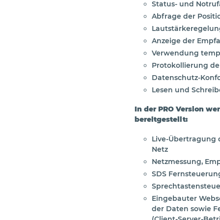
Status- und Notruf
Abfrage der Positi
Lautstärkeregelun
Anzeige der Empfa
Verwendung temp
Protokollierung d
Datenschutz-Konfo
Lesen und Schreib
In der PRO Version we
bereitgestellt:
Live-Übertragung 
Netz
Netzmessung, Emp
SDS Fernsteuerung
Sprechtastensteue
Eingebauter Webse
der Daten sowie F
(Client-Server-Betr