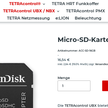
TETRAcontrol®
TETRA HRT Funkkoffer
TETRAcontrol UBX / NBX
TETRAcontrol PMX
TETRA Netzmessung
e:LION
Beleuchtung
tionen
›
Micro-SD-Karte 16GB
Micro-SD-Kart
Artikelnummer:
ACC-SD-16GB
VERKÄUFER
-
Normaler Preis
16,54 €
inkl.
2,64 €
(19.0% MwSt.) zzgl.
Versandko
Menge
Die
TETRAcontrol UBX
bietet