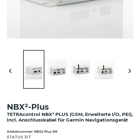
VORHERIGER
NÄCH
SCHIEBER
SCHIE
NBX²-Plus
TETRAcontrol NBX² PLUS (GSM, Erweiterte I/O, PEI),
incl. Anschlusskabel für Garmin Navigationsgerät
Artikelnummer:
NBX2-Plus-3M
VERKÄUFER
STATUS 3IT